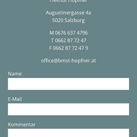
Augustinergasse 4a
5020 Salzburg
M
0676 637 4796
T
0662 87 72 47
F 0662 87 72 47 9
office@bmst-hopfner.at
Name
E-Mail
Bitte lasse dieses Feld leer.
Kommentar