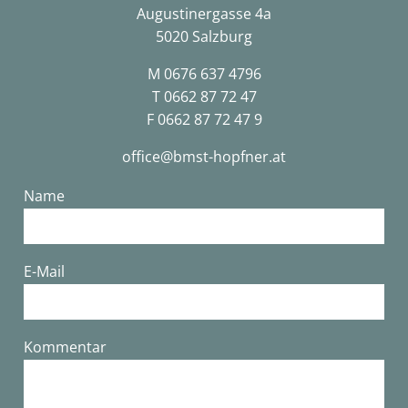
Augustinergasse 4a
5020 Salzburg
M
0676 637 4796
T
0662 87 72 47
F 0662 87 72 47 9
office@bmst-hopfner.at
Name
E-Mail
Bitte lasse dieses Feld leer.
Kommentar