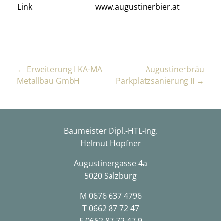
Link
www.augustinerbier.at
← Erweiterung I KA-MA
Augustinerbräu
Metallbau GmbH
Parkplatzsanierung II →
Baumeister Dipl.-HTL-Ing.
Helmut Hopfner
Augustinergasse 4a
5020 Salzburg
M
0676 637 4796
T
0662 87 72 47
F 0662 87 72 47 9