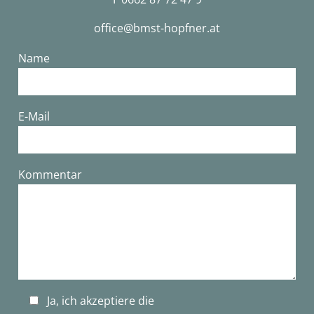
office@bmst-hopfner.at
Name
E-Mail
Bitte lasse dieses Feld leer.
Kommentar
Ja, ich akzeptiere die