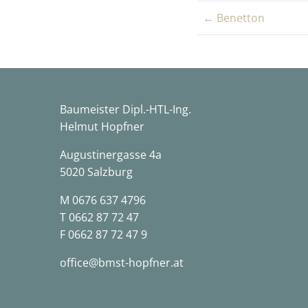
← Benetton
Baumeister Dipl.-HTL-Ing.
Helmut Hopfner
Augustinergasse 4a
5020 Salzburg
M
0676 637 4796
T
0662 87 72 47
F 0662 87 72 47 9
office@bmst-hopfner.at