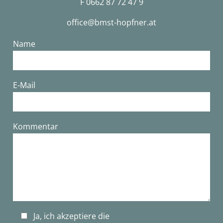
F 0662 87 72 47 9
office@bmst-hopfner.at
Name
E-Mail
Bitte lasse dieses Feld leer.
Kommentar
Ja, ich akzeptiere die