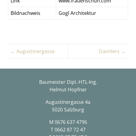
Link
www.frauenschuh.com
Bildnachweis
Gogl Architektur
← Augustinergasse
Daimlers →
Baumeister Dipl.-HTL-Ing.
Helmut Hopfner
Augustinergasse 4a
5020 Salzburg
M
0676 637 4796
T
0662 87 72 47