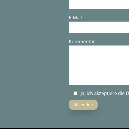
E-Mail
Bitte lasse dieses Feld leer.
Kommentar
Ja, ich akzeptiere die
D