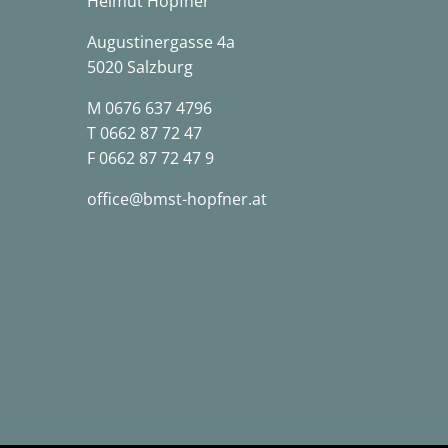
Helmut Hopfner
Augustinergasse 4a
5020 Salzburg
M
0676 637 4796
T
0662 87 72 47
F 0662 87 72 47 9
office@bmst-hopfner.at