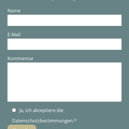
Name
E-Mail
Bitte lasse dieses Feld leer.
Kommentar
Ja, ich akzeptiere die
Datenschutzbestimmungen
.*