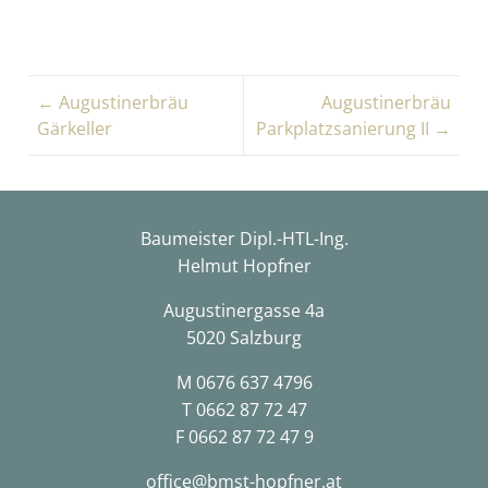
← Augustinerbräu
Augustinerbräu
Gärkeller
Parkplatzsanierung II →
Baumeister Dipl.-HTL-Ing.
Helmut Hopfner
Augustinergasse 4a
5020 Salzburg
M
0676 637 4796
T
0662 87 72 47
F 0662 87 72 47 9
office@bmst-hopfner.at