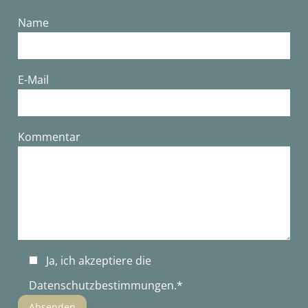
Name
E-Mail
Bitte lasse dieses Feld leer.
Kommentar
Ja, ich akzeptiere die
Datenschutzbestimmungen
.*