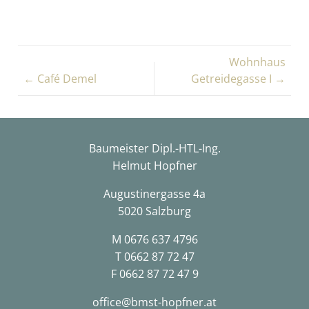
Wohnhaus
← Café Demel
Getreidegasse I →
Baumeister Dipl.-HTL-Ing.
Helmut Hopfner
Augustinergasse 4a
5020 Salzburg
M
0676 637 4796
T
0662 87 72 47
F 0662 87 72 47 9
office@bmst-hopfner.at