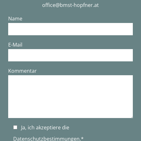
office@bmst-hopfner.at
Name
E-Mail
Bitte lasse dieses Feld leer.
Kommentar
Ja, ich akzeptiere die
Datenschutzbestimmungen
.*