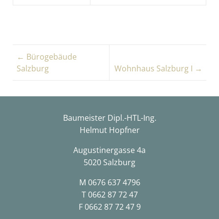
← Bürogebäude
Salzburg
Wohnhaus Salzburg I →
Baumeister Dipl.-HTL-Ing.
Helmut Hopfner
Augustinergasse 4a
5020 Salzburg
M
0676 637 4796
T
0662 87 72 47
F 0662 87 72 47 9