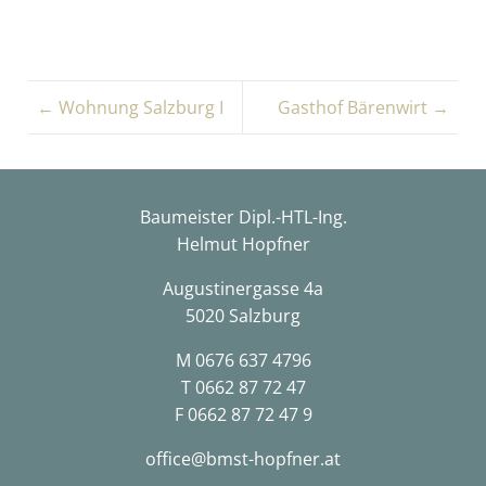
← Wohnung Salzburg I
Gasthof Bärenwirt →
Baumeister Dipl.-HTL-Ing.
Helmut Hopfner
Augustinergasse 4a
5020 Salzburg
M
0676 637 4796
T
0662 87 72 47
F 0662 87 72 47 9
office@bmst-hopfner.at