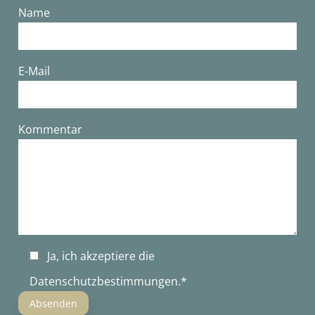
Name
E-Mail
Bitte lasse dieses Feld leer.
Kommentar
Ja, ich akzeptiere die
Datenschutzbestimmungen
.*