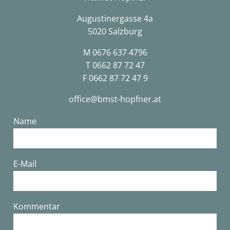
Augustinergasse 4a
5020 Salzburg
M
0676 637 4796
T
0662 87 72 47
F 0662 87 72 47 9
office@bmst-hopfner.at
Name
E-Mail
Bitte lasse dieses Feld leer.
Kommentar