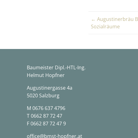
← Augustinerbräu 
Sozialräume
Baumeister Dipl.-HTL-Ing.
Helmut Hopfner
Augustinergasse 4a
5020 Salzburg
M
0676 637 4796
T
0662 87 72 47
F 0662 87 72 47 9
office@bmst-hopfner.at